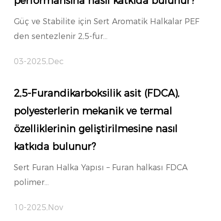
performansına nasıl katkıda bulunur?
Güç ve Stabilite için Sert Aromatik Halkalar PEF
den sentezlenir 2,5-fur...
03-2025,Dec
2,5-Furandikarboksilik asit (FDCA),
polyesterlerin mekanik ve termal
özelliklerinin geliştirilmesine nasıl
katkıda bulunur?
Sert Furan Halka Yapısı – Furan halkası FDCA
polimer...
10-2025,Nov