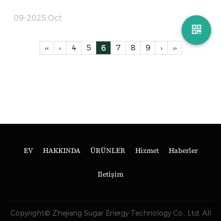
09-2025,Oct
‹‹
‹
4
5
6
7
8
9
›
››
EV
HAKKINDA
ÜRÜNLER
Hizmet
Haberler
Iletişim
Copyright© Zhejiang Sugar Energy Technology Co., Ltd. All