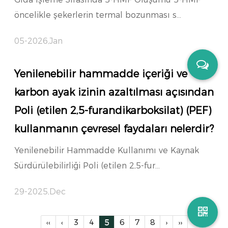
öncelikle şekerlerin termal bozunması s...
05-2026,Jan
Yenilenebilir hammadde içeriği ve
karbon ayak izinin azaltılması açısından
Poli (etilen 2,5-furandikarboksilat) (PEF)
kullanmanın çevresel faydaları nelerdir?
Yenilenebilir Hammadde Kullanımı ve Kaynak
Sürdürülebilirliği Poli (etilen 2,5-fur...
29-2025,Dec
‹‹
‹
3
4
5
6
7
8
›
››