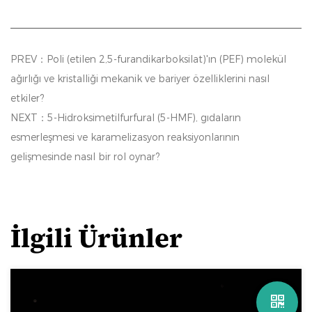
PREV：Poli (etilen 2,5-furandikarboksilat)'ın (PEF) molekül
ağırlığı ve kristalliği mekanik ve bariyer özelliklerini nasıl
etkiler?
NEXT：5-Hidroksimetilfurfural (5-HMF), gıdaların
esmerleşmesi ve karamelizasyon reaksiyonlarının
gelişmesinde nasıl bir rol oynar?
İlgili Ürünler