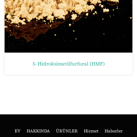
5- Hidroksimetilfurfural (HMF)
2,
EV
HAKKINDA
ÜRÜNLER
Hizmet
Haberler