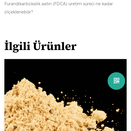
Furandikarboksilik asitin (FDCA) üretim süreci ne kadar
ölçeklenebilir?
İlgili Ürünler