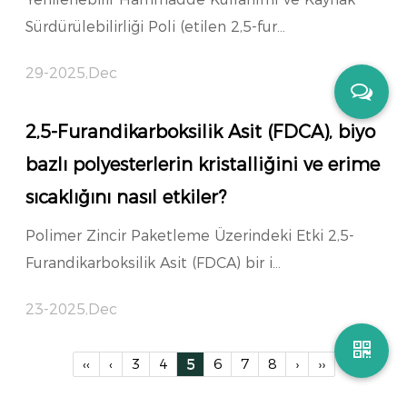
Sürdürülebilirliği Poli (etilen 2,5-fur...
29-2025,Dec
2,5-Furandikarboksilik Asit (FDCA), biyo
bazlı polyesterlerin kristalliğini ve erime
sıcaklığını nasıl etkiler?
Polimer Zincir Paketleme Üzerindeki Etki 2,5-
Furandikarboksilik Asit (FDCA) bir i...
23-2025,Dec
‹‹
‹
3
4
5
6
7
8
›
››