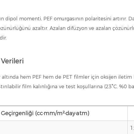
n dipol momenti, PEF omurgasının polaritesini artırır. D
özünürlüğünü azaltır. Azalan difüzyon ve azalan çözünürlük
ir.
Verileri
 altında hem PEF hem de PET filmler için oksijen iletim 
ştırılabilir film kalınlığına ve test koşullarına (23°C, %0 
 Geçirgenliği (cc·mm/m²·day·atm)
1