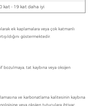
0 kat - 19 kat daha iyi
olarak ek kaplamalara veya çok katmanlı
rtışıldığını göstermektedir.
tif bozulmaya, tat kaybına veya oksijen
atlamasına ve karbonatlama kalitesinin kaybına
olojisine veya oksijen tutuculara ihtiyaç