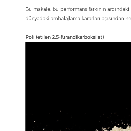
Bu makale, bu performans farkının ardındaki te
dünyadaki ambalajlama kararları açısından ne 
Poli (etilen 2,5-furandikarboksilat)