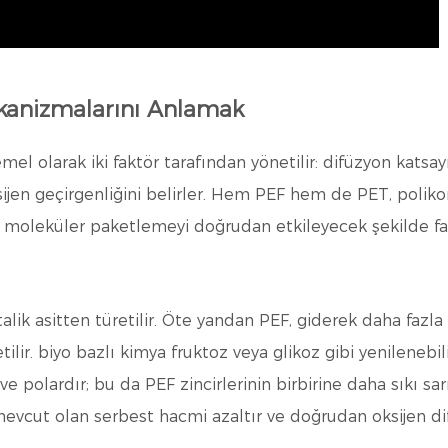
ekanizmalarını Anlamak
el olarak iki faktör tarafından yönetilir: difüzyon katsay
ksijen geçirgenliğini belirler. Hem PEF hem de PET, polik
 moleküler paketlemeyi doğrudan etkileyecek şekilde fark
alik asitten türetilir. Öte yandan PEF, giderek daha fazla 
tilir.
biyo bazlı kimya
fruktoz veya glikoz gibi yenilenebi
polardır; bu da PEF zincirlerinin birbirine daha sıkı sar
evcut olan serbest hacmi azaltır ve doğrudan oksijen dif