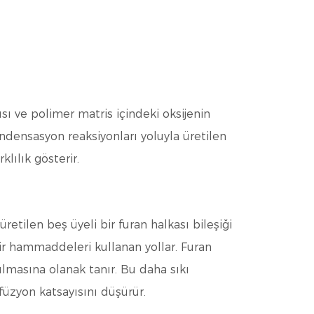
ısı ve polimer matris içindeki oksijenin
ondensasyon reaksiyonları yoluyla üretilen
lılık gösterir.
üretilen beş üyeli bir furan halkası bileşiği
lir hammaddeleri kullanan yollar. Furan
ılmasına olanak tanır. Bu daha sıkı
üzyon katsayısını düşürür.