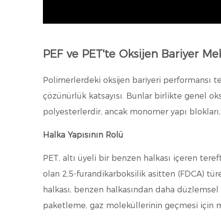
PEF ve PET'te Oksijen Bariyer M
Polimerlerdeki oksijen bariyeri performansı tem
çözünürlük katsayısı. Bunlar birlikte genel o
polyesterlerdir, ancak monomer yapı blokları,
Halka Yapısının Rolü
PET, altı üyeli bir benzen halkası içeren tereft
olan 2,5-furandikarboksilik asitten (FDCA) türe
halkası, benzen halkasından daha düzlemsel ve 
paketleme, gaz moleküllerinin geçmesi için m