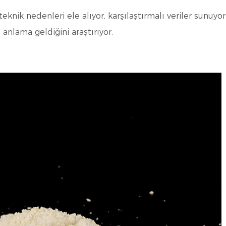
knik nedenleri ele alıyor, karşılaştırmalı veriler sunuyo
anlama geldiğini araştırıyor.