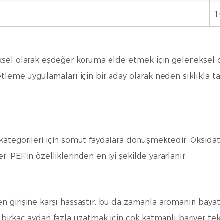
1
eksel olarak eşdeğer koruma elde etmek için geleneksel 
tleme uygulamaları için bir aday olarak neden sıklıkla ta
laj kategorileri için somut faydalara dönüşmektedir. Oksida
 PEF'in özelliklerinden en iyi şekilde yararlanır.
ijen girişine karşı hassastır, bu da zamanla aromanın bay
birkaç aydan fazla uzatmak için çok katmanlı bariyer tekn