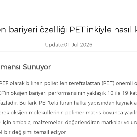
n bariyeri özelliği PET'inkiyle nasıl ka
Update:01 Jul 2026
ormansı Sunuyor
PEF olarak bilinen polietilen tereftalattan (PET) önemli 
EF'in oksijen bariyeri performansının
yaklaşık 10 ila 19 ka
azladır. Bu fark, PEF'teki furan halka yapısından kaynak
rek oksijen moleküllerinin polimer matris boyunca yayılm
ler için ambalaj malzemeleri değerlendiren markalar ve üre
 bir değişimi temsil ediyor.