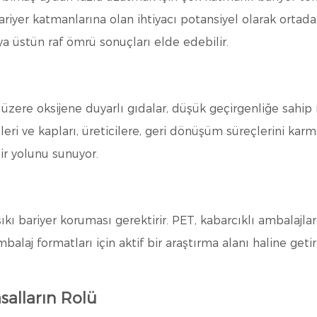
bariyer katmanlarına olan ihtiyacı potansiyel olarak ortadan
veya üstün raf ömrü sonuçları elde edebilir.
ak üzere oksijene duyarlı gıdalar, düşük geçirgenliğe sah
eri ve kapları, üreticilere, geri dönüşüm süreçlerini kar
ir yolunu sunuyor.
kı bariyer koruması gerektirir. PET, kabarcıklı ambalajlar
balaj formatları için aktif bir araştırma alanı haline getir
salların Rolü