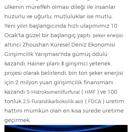
ülkenin müreffeh olması dileği ile insanlar
huzurlu ve uğurlu, mutluluklar ise mutlu.
Yeni yılın başlangıcında hızlı ulaşımımız 10
Ocak'ta güzel bir başlangıç ​​yaptı.
şeker enerjisi
altıncı Zhoushan Küresel Deniz Ekonomisi
Girişimcilik Yarışması'nda gümüş ödülü
kazandı, Hainer planı Ⅱ girişimci yetenek
projesi olarak belirlendi, bin ton şeker enerjisi
için 2 milyon yuan girişimcilik finansmanı
kazandı
(
) ve 100
5-Hidroksimetilfurfural
HMF
tonluk
(
) üretim
2,5-Furandikarboksilik asit
FDCA
hattını mümkün olan en kısa sürede üretime
geçirmek.